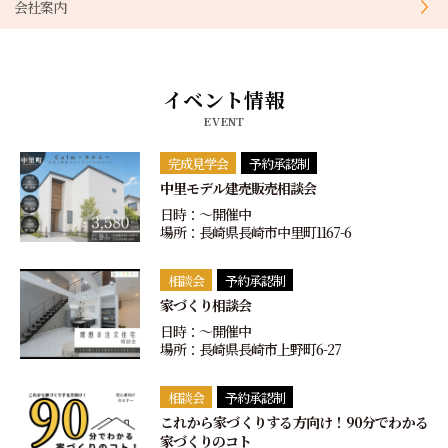
会社案内
イベント情報
EVENT
完成見学会
予約承認制
中里モデル建売販売相談会
日時：〜開催中
場所：長崎県長崎市中里町1167-6
相談会
予約承認制
家づくり相談会
日時：〜開催中
場所：長崎県長崎市上野町6-27
相談会
予約承認制
これから家づくりする方向け！90分でわかる
家づくりのコト