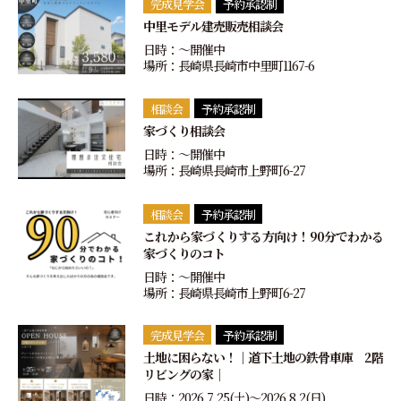
完成見学会
予約承認制
中里モデル建売販売相談会
日時：〜開催中
場所：長崎県長崎市中里町1167-6
相談会
予約承認制
家づくり相談会
日時：〜開催中
場所：長崎県長崎市上野町6-27
相談会
予約承認制
これから家づくりする方向け！90分でわかる
家づくりのコト
日時：〜開催中
場所：長崎県長崎市上野町6-27
完成見学会
予約承認制
土地に困らない！｜道下土地の鉄骨車庫 2階
リビングの家｜
日時：2026.7.25(土)〜2026.8.2(日)