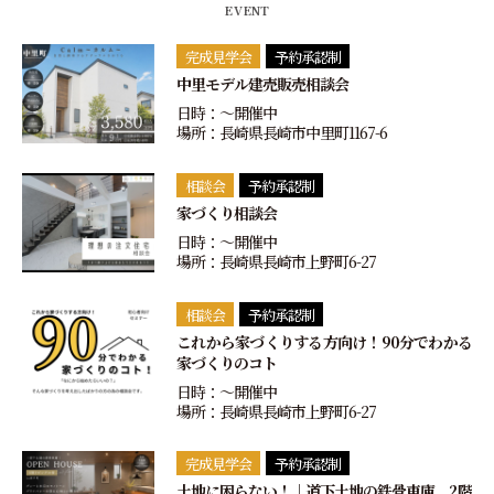
EVENT
完成見学会
予約承認制
中里モデル建売販売相談会
日時：〜開催中
場所：長崎県長崎市中里町1167-6
相談会
予約承認制
家づくり相談会
日時：〜開催中
場所：長崎県長崎市上野町6-27
相談会
予約承認制
これから家づくりする方向け！90分でわかる
家づくりのコト
日時：〜開催中
場所：長崎県長崎市上野町6-27
完成見学会
予約承認制
土地に困らない！｜道下土地の鉄骨車庫 2階