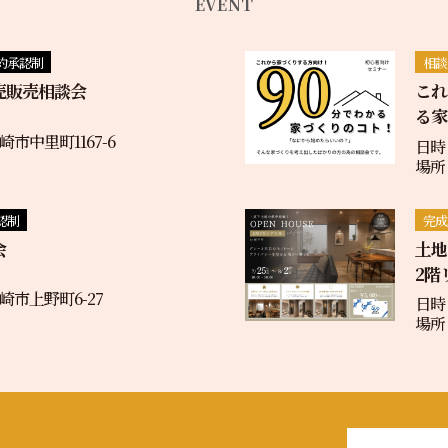
EVENT
約承認制
相談
売販売相談会
これ
る家
市中里町1167-6
日時
場所
認制
完成
会
土
2階
市上野町6-27
日時：
場所