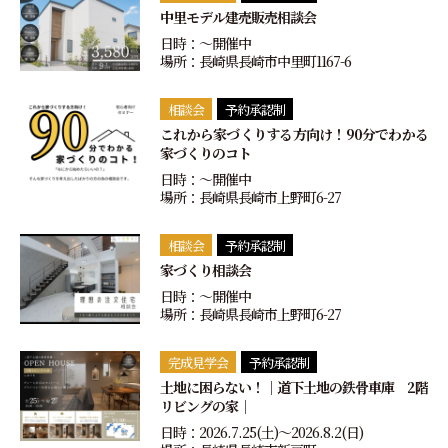
中里モデル建売販売相談会
日時：〜開催中
場所：長崎県長崎市中里町1167-6
相談会
予約承認制
これから家づくりする方向け！90分でわかる
家づくりのコト
日時：〜開催中
場所：長崎県長崎市上野町6-27
相談会
予約承認制
家づくり相談会
日時：〜開催中
場所：長崎県長崎市上野町6-27
完成見学会
予約承認制
土地に困らない！｜道下土地の鉄骨車庫 2階
リビングの家｜
日時：2026.7.25(土)〜2026.8.2(日)