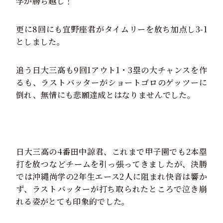
学が勝ち越し！
更に8回にも宜野座君がタイムリーを放ち加点し3-1
としました。
追う日大三高も9回1アウト1・3塁の大チャンスを作
るも、ラストバッターがショートゴロのゲッツーに
倒れ、無情にも悲願達成とはなりませんでした。
日大三高の4番田中諒君、これまで甲子園でも2本塁
打を放つなどチームを引っ張ってきましたが、決勝
では沖縄尚学の2年生エース2人に阻まれ快音は響か
ず、ラストバッターが打ち取られたところで泣き崩
れる姿がとても印象的でした。