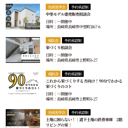
完成見学会
予約承認制
中里モデル建売販売相談会
日時：〜開催中
場所：長崎県長崎市中里町1167-6
相談会
予約承認制
家づくり相談会
日時：〜開催中
場所：長崎県長崎市上野町6-27
相談会
予約承認制
これから家づくりする方向け！90分でわかる
家づくりのコト
日時：〜開催中
場所：長崎県長崎市上野町6-27
完成見学会
予約承認制
土地に困らない！｜道下土地の鉄骨車庫 2階
リビングの家｜