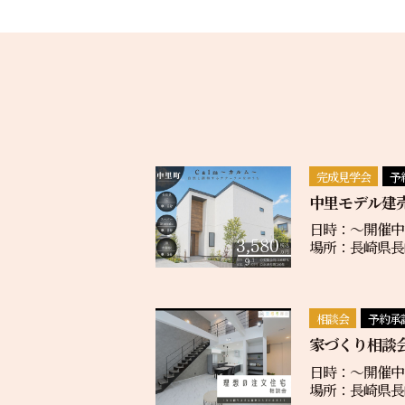
完成見学会
予
中里モデル建
日時：〜開催中
場所：長崎県長崎
相談会
予約承
家づくり相談
日時：〜開催中
場所：長崎県長崎