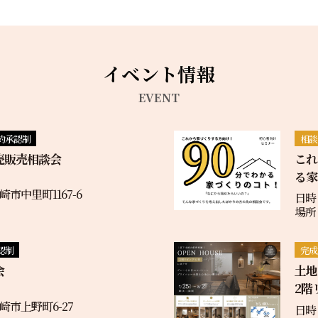
イベント情報
EVENT
約承認制
相談
売販売相談会
これ
る家
市中里町1167-6
日時
場所
認制
完成
会
土
2階
市上野町6-27
日時：