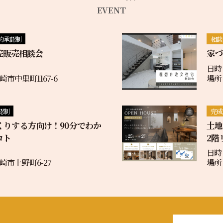
EVENT
約承認制
相談
売販売相談会
家づ
日時
市中里町1167-6
場所
認制
完成
くりする方向け！90分でわか
土
コト
2階
日時：
市上野町6-27
場所