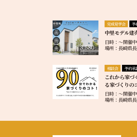
完成見学会
予
中里モデル建
日時：〜開催中
場所：長崎県長崎
相談会
予約承
これから家づ
る家づくりの
日時：〜開催中
場所：長崎県長崎