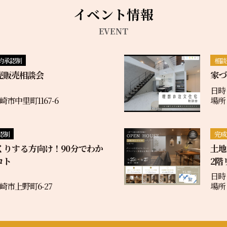
イベント情報
EVENT
約承認制
相談
売販売相談会
家づ
日時
市中里町1167-6
場所
認制
完成
くりする方向け！90分でわか
土
コト
2階
日時：
市上野町6-27
場所