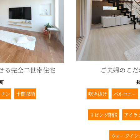
せる完全二世帯住宅
ご夫婦のこだ
町
ッチン
土間収納
吹き抜け
バルコニー
リビング階段
アイラ
ウォークイン