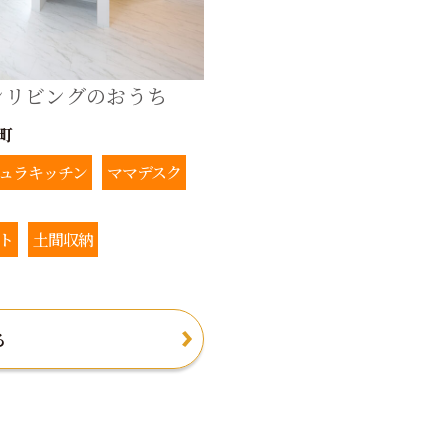
ンリビングのおうち
町
ュラキッチン
ママデスク
ト
土間収納
る