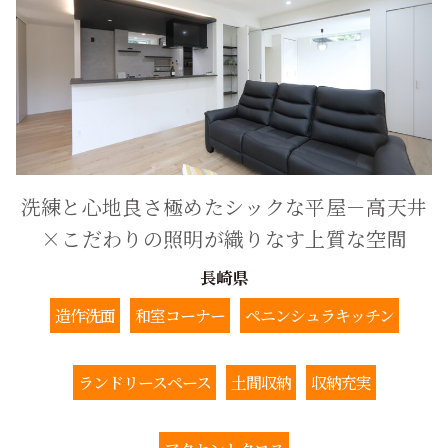
洗練と心地良さ極めたシックな平屋－高天井
×こだわりの照明が織りなす上質な空間
長崎県
造作洗面
和室コーナー
ペニンシュラキッチン
ランドリースペース
土間収納
収納充実