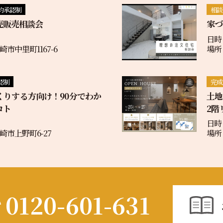
約承認制
相談
売販売相談会
家づ
日時
市中里町1167-6
場所
認制
完成
くりする方向け！90分でわか
土
コト
2階
日時：
市上野町6-27
場所
0120-601-631