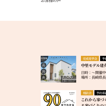
完成見学会
予
中里モデル建
日時：〜開催中
場所：長崎県長崎
相談会
予約承
これから家づ
る家づくりの