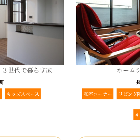
！３世代で暮らす家
ホーム
町
ト
キッズスペース
和室コーナー
リビング
キ