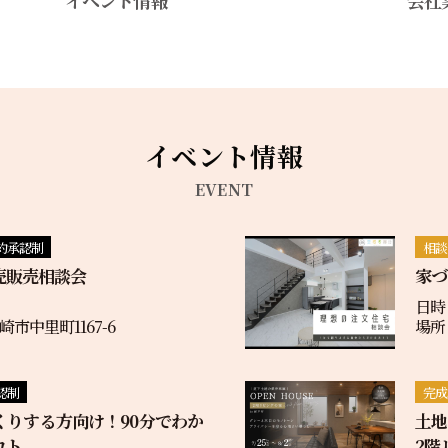
イベント情報
イベント情報
EVENT
約承認制
相談
売販売相談会
家づ
日時
市中里町1167-6
場所
認制
完成
くりする方向け！90分でわか
土
コト
2階